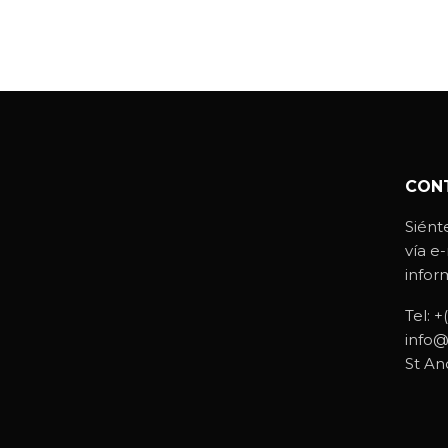
CON
Siént
vía e
infor
Tel:
+
info@
St An