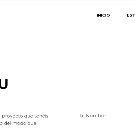
Ser
INICIO
ES
Qui
Cli
Pub
Servi
Quié
Clien
Publ
U
l proyecto que tenéis
lo del modo que